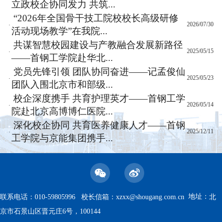
立政校企协同发力 共筑...
“2026年全国骨干技工院校校长高级研修
2026/07/30
·
活动现场教学”在我院...
共谋智慧校园建设与产教融合发展新路径
2025/05/15
·
——首钢工学院赴华北...
党员先锋引领 团队协同奋进——记孟俊仙
2025/05/23
·
团队入围北京市和部级...
校企深度携手 共育护理英才——首钢工学
2026/05/14
·
院赴北京高博博仁医院...
深化校企协同 共育医养健康人才——首钢
2025/12/11
·
工学院与京能集团携手...
地址：
联系电话：010-59805996 校长信箱：
xzxx@shougang.com.cn
北
京市石景山区晋元庄6号，100144