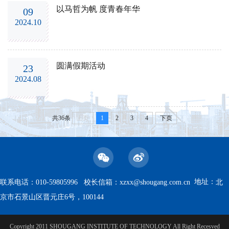
以马哲为帆 度青春年华
09
2024.10
圆满假期活动
23
2024.08
共36条
上页
1
2
3
4
下页
地址：
联系电话：010-59805996 校长信箱：
xzxx@shougang.com.cn
北
京市石景山区晋元庄6号，100144
Copyright 2011 SHOUGANG INSTITUTE OF TECHNOLOGY All Right Recesved