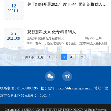
关于组织开展2021年度下半年团组织推优入党工作的通知
12
2021.11
观智慧科技果 做专精首钢人
25
2021.09
观智慧科技果 做专精首钢人 9月25日上午
9:00，首钢工学院团委组织50名学生赴北京市海淀公园路西侧
临时展馆参观中关村论坛展览（科博会），活动由团委毛雪
老师带队。 科博会以“智慧·健康·碳中和”为年度主题，旨在线
共36条
上页
1
2
3
4
下页
上线下打造面向全球、面向中小微初创企业、链接资本市场
的科技“精品展”...
地址：
联系电话：010-59805996 校长信箱：
xzxx@shougang.com.cn
北
京市石景山区晋元庄6号，100144
Copyright 2011 SHOUGANG INSTITUTE OF TECHNOLOGY All Right Recesved