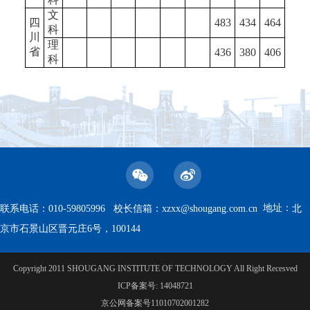
文
四
483
434
464
科
川
理
省
436
380
406
科
地址：
联系电话：010-59805996 校长信箱：
xzxx@shougang.com.cn
北
京市石景山区晋元庄6号，100144
Copyright 2011 SHOUGANG INSTITUTE OF TECHNOLOGY All Right Recesved
ICP备案号: 14048721
京公网备案号11010702001282