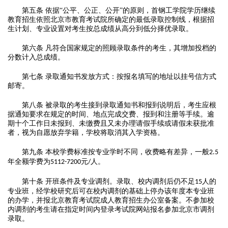
第
五
条
依据
“公平、公正、公开”的原则，首钢工学院学历继续
教育招生依照北京市教育考试院所确定的最低录取控制线，根据招
生计划、专业设置对考生按总成绩从高分到低分择优录取。
第
六
条
凡符合国家规定的照顾录取条件的考生，其增加投档的
分数计入总成绩。
第
七
条
录取通知书发放方式：按报名填写的地址以挂号信方式
邮寄。
第
八
条
被录取的考生接到录取通知书和报到说明后，考生应根
据通知要求在规定的时间、地点完成交费、报到和注册等手续。逾
期十个工作日未报到、未缴费且又未办理请假手续或请假未获批准
者，视为自愿放弃学籍，学校将取消其入学资格。
第
九
条
本校学费标准按专业学时不同，收费略有差异，一般
2
.5
年全额学费为
元
人。
5112
-
7200
/
第
十
条
开班条件及专业调剂。录取、校内调剂后仍不足
人的
15
专业班，经学校研究后可在校内调剂的基础上停办该年度本专业班
的办学，并报北京教育考试院成人教育招生办公室备案。不参加校
内调剂的考生请在指定时间内登录考试院网站报名参加北京市调剂
录取。