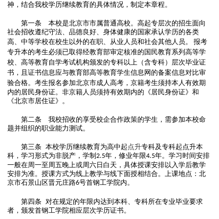
神，结合我校学历继续教育的具体情况，制定本章程。
第一条 本校是北京市市属普通高校。
高起专层次的招生
面向
社会招收遵纪守法、品德良好、身体健康的国家承认学历的各类
高、中等学校在校生以外的在职、从业人员和社会其他人员。
报考
专升本的考生必须已取得经教育部审定核准的国民教育系列高等学
校、高等教育自学考试机构颁发的专科以上（含专科）层次毕业证
书，且证书信息应与教育部高等教育学生信息网的备案信息对比审
验合格
。
考生报名参加北京市成人
高考
，京籍考生须持本人有效期
内的居民身份证。非京籍人员须持有效期内的《居民身份证》和
《北京市居住证》。
第二条 我校招收的享受校企合作政策的学生，需参加本校命
题并组织的职业能力测试。
第三条
本校学历继续教育为高中起
点
升
专科
及专科起点升本
科，
学习形式为
非脱产
，学制
年
，
修业年限
年
。学习时间安排
2.5
4.5
一般在周一至周五晚上或周六日白天，具体授课安排以入学后教学
安排为准。授课方式为线上教学与线下面授相结合。上课地点：北
京市石景山区晋元庄路
号首钢工学院内。
6
第四条
对在规定的年限内达到本科、专科所在专业毕业要求
者，颁发首钢工学院相应层次学历证书。