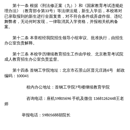
第十
一
条
根据《刑法修正案（九）》和《国家教育考试违规处
理办法》（教育部令第
号）等法律法规，新生入学后，本校将对
33
已录取报到的新生进行全面复查，对不符合条件或弄虚作假、违纪
舞弊者，无论何时发现，一律取消其入学资格，并报相关机构备
案。
第十
二
条
本章程经我院招生领导小组审议、批准执行，由招生
办公室负责解释。
第十
三
条
本校学历继续教育招生工作由学校、北京教育考试院
成人教育招生办公室负责监督。
第十
四
条
首钢工学院地址：北京市石景山区晋元庄路
号 邮政
6
编码：
100041
校内办公地址：首钢工学院
号楼继续教育学院
7
咨询电话：
座机
手机及微信
王老
59805696
13681262448
师
举报电话：
胡
院长
598056
88