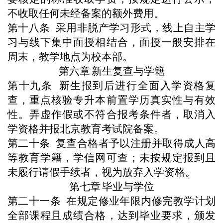
不收取任何未经备案的额外费用。
第十
八
条
采用非脱产学习形式，线上自主学
习与线下集中面授相结合，面授一般安排在
周末，教学地点为校本部。
第六章
新生复查与学籍
第十
九
条
新生报到后进行全面入学资格复
查，重点核验专升本前置学历真实性与有效
性。弄虚作假或不符合报考条件者，取消入
学资格并报北京教育考试院备案。
第
二十
条
复查合格者予以注册并取得成人高
等教育学籍，学信网可查；未按规定报到且
未履行请假手续者，视为放弃入学资格。
第七章
毕业与学位
第二十
一
条
在规定修业年限内修完教学计划
全部课程且成绩合格，达到毕业要求，颁发