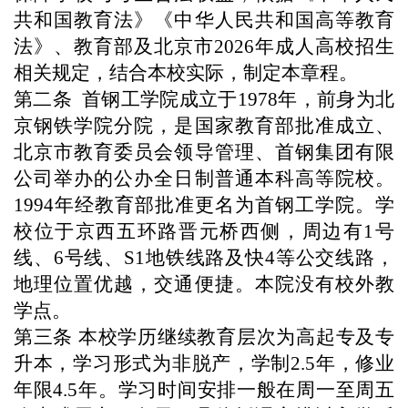
共和国教育法》《中华人民共和国高等教育
法》、教育部及北京市2026年成人高校招生
相关规定，结合本校实际，制定
本章程。
第二条
首钢工学院成立于
1978
年，前身为北
京钢铁学院分院，是国家教育部批准成立、
北京市教育委员会领导管理、首钢集团有限
公司举办的公办全日制普通本科高等院校。
1994
年经教育部批准更名为首钢工学院。学
校位于京西五环路晋元桥西侧，周边有
1
号
线、
6
号线、
S1
地铁线路及快
4
等公交线路，
地理位置优越，交通便捷。
本院没有校外教
学点。
第三条
本校学历继续教育层次为高起专及专
升本，学习形式为非脱产，学制2.5年，修业
年限4.5年。学习时间安排一般在周一至周五