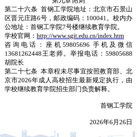
第九章
附则
第二十
六
条
首钢工学院地址：北京市石景山
区晋元庄路6号
，
邮政编码：100041
。
校内办
公地址：首钢工学院7号楼继续教育学院
。
学校官网：
http://www.sgit.edu.cn/index.htm
咨询电话：
座机
59805696
手机及微信
13681262448
王老师
。
举报电话：598056
88
胡
院长
第二十
七
条
本章程未尽事宜按照教育部、北
京市202
6
年成人高校招生最新规定执行，由
学校继续教育
学院招生
部门负责解释。
首钢工学院
202
6
年
6
月
26
日