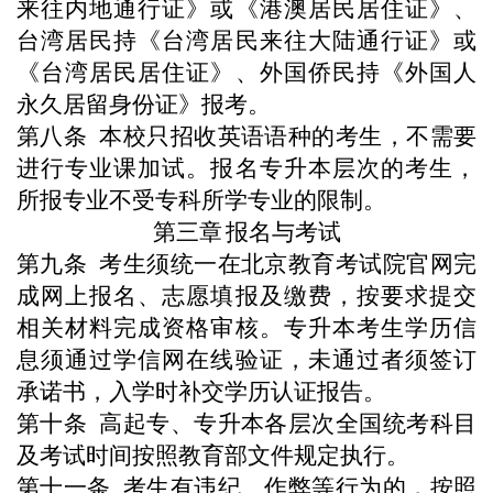
来往内地通行证》或《港澳居民居住证》、
台湾居民持《台湾居民来往大陆通行证》或
《台湾居民居住证》、外国侨民持《外国人
永久居留身份证》报考。
第
八
条
本校只招收英语语种的考生，不需要
进行专业课加试。报名专升本层次的考生，
所报专业不受专科所学专业的限制。
第三章
报名与考试
第
九
条
考生须
统一在北京教育考试院官网完
成网上报名、志愿填报及缴费，按要求提交
相关材料完成资格审核。专升本考生学历信
息须通过学信网在线验证，未通过者须签订
承诺书，入学时补交学历认证报告。
第
十
条
高起专、专升本各层次
全国统考
科目
及考试时间
按照
教育部文件
规定执行
。
第十
一
条
考生有违纪、作弊等行为的
，
按照