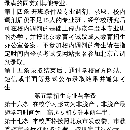
录满的同类别其他专业。
第十四条
开班条件及专业调剂。录取、校内
调剂后仍不足15人的专业班，经学校研究后
可在校内调剂的基础上停办该年度本专业班
的办学，并报北京教育考试院成人教育招生
办公室备案。不参加校内调剂的考生请在指
定时间内登录考试院网站报名参加北京市调
剂录取。
第十五条
录取结束后，通过学校官方网站、
短信或书面等形式公布录取结果并通知考
生。
第五章
招生专业与学费
第十
六
条
在校学习形式
为
非脱产，非脱产最
短学习时间为：高起专和专升本两年半。
第十
七
条
本校
严格按照北京市发改委、市教
委核定的标准收取学费，按规定进行公示，