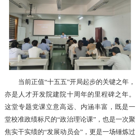
当前正值“十五五”开局起步的关键之年，
亦是人才开发院建院十周年的里程碑之年。
这堂专题党课立意高远、内涵丰富，既是一
堂校准政绩标尺的“政治理论课”，也是一次聚
焦实干实绩的“发展动员会”，更是一场锤炼过