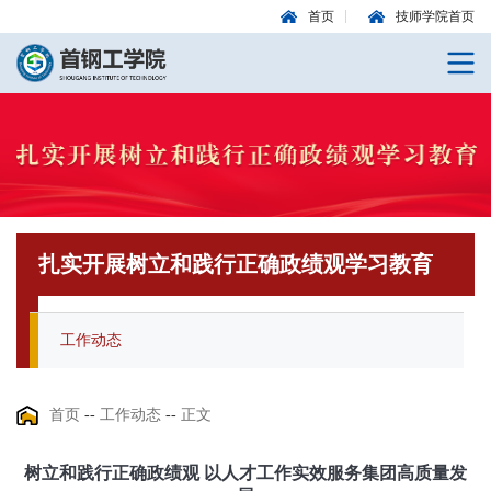
首页
技师学院首页
扎实开展树立和践行正确政绩观学习教育
工作动态
首页
--
工作动态
--
正文
树立和践行正确政绩观 以人才工作实效服务集团高质量发