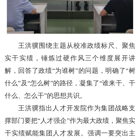
王洪骥围绕主题从校准政绩标尺、聚焦
实干实绩，锤炼过硬作风三个维度展开讲
解，回答了政绩“为谁树”的问题，明确了“树
什么”及“怎么树”的路径，凝集了“谁来干、干
什么、怎么干”的思想共识。
王洪骥指出人才开发院作为集团战略支
撑部门要把“人才强企”作为最大政绩，聚焦实
干实绩赋能集团人才发展。强调一要突出主