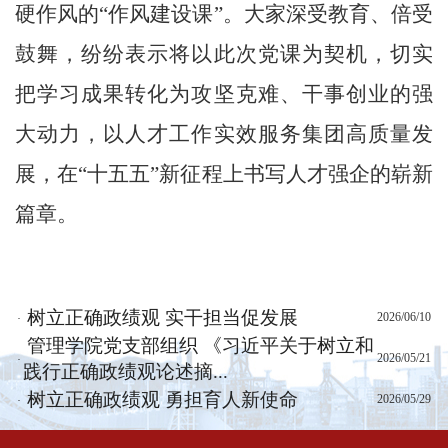
硬作风的“作风建设课”。大家深受教育、倍受
鼓舞，纷纷表示将以此次党课为契机，切实
把学习成果转化为攻坚克难、干事创业的强
大动力，以人才工作实效服务集团高质量发
展，在“十五五”新征程上书写人才强企的崭新
篇章。
树立正确政绩观 实干担当促发展
2026/06/10
·
管理学院党支部组织 《习近平关于树立和
2026/05/21
·
践行正确政绩观论述摘...
树立正确政绩观 勇担育人新使命
2026/05/29
·