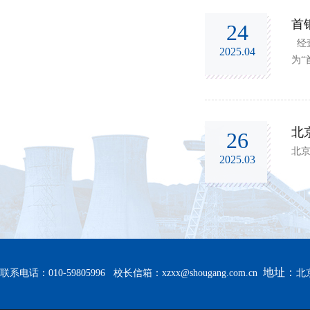
首
24
经
2025.04
为“
学院
北
26
北
2025.03
地址：
联系电话：010-59805996 校长信箱：
xzxx@shougang.com.cn
北