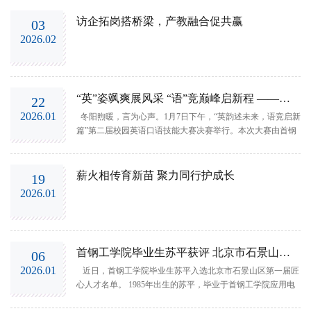
访企拓岗搭桥梁，产教融合促共赢
03
2026.02
“英”姿飒爽展风采 “语”竞巅峰启新程 ——基础学院成功举办第二届校园英语口语...
22
2026.01
冬阳煦暖，言为心声。1月7日下午，“英韵述未来，语竞启新
篇”第二届校园英语口语技能大赛决赛举行。本次大赛由首钢
工学院基础学院与英语社团Speak Up畅言社联合举办，校团委
书记王健宇、基础学院副院长葛婧参加，大赛不仅延续中英
双语主持的特色，更在赛制上实现全面创新，打造语言竞
薪火相传育新苗 聚力同行护成长
19
技、思维碰撞与职业素养锤炼于一...
2026.01
首钢工学院毕业生苏平获评 北京市石景山区匠心人才
06
2026.01
近日，首钢工学院毕业生苏平入选北京市石景山区第一届匠
心人才名单。 1985年出生的苏平，毕业于首钢工学院应用电
子技术专业。他带着对工匠精神的传承，在自己专业技术领