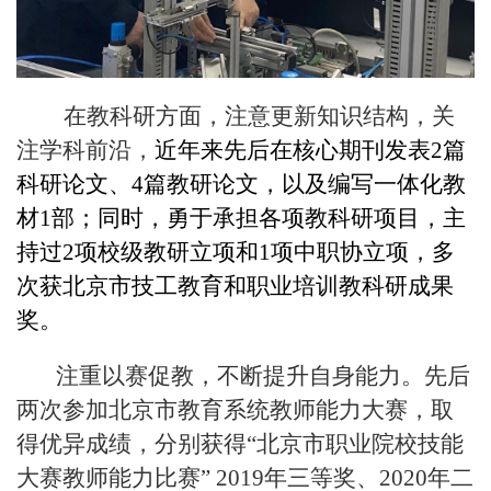
在教科研方面，注意更新知识结构，关
注学科前沿，
近年来先后在核心期刊发表
2
篇
科研论文、
4
篇教研论文，以及编写一体化教
材
1
部；同时，勇于承担各项教科研项目，主
持过
2
项校级教研立项和
1
项中职协立项，多
次获北京市技工教育和职业培训教科研成果
奖。
注重以赛促教，不断提升自身能力。先后
两次参加北京市教育系统教师能力大赛，取
得优异成绩，分别获得“北京市职业院校技能
大赛教师能力比赛”
2019
年三等奖、
2020
年二