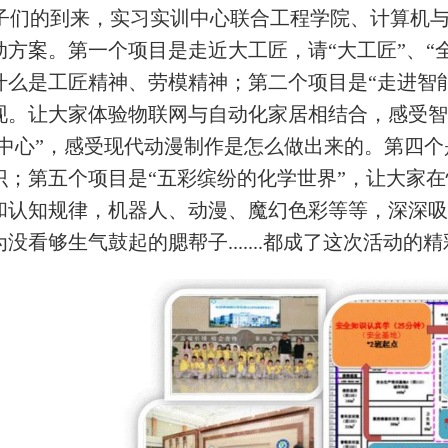
子们的到来，实习实训中心联合工程学院、计算
机
动方案。第一个项目是走近大工匠，请“大工匠”、“
什么是工匠精神、劳模精神；第二个项目是“走进智
现。
让大家体验物联网与自动化家居相结合，感受智
中心”，感受
现代动漫制作是怎么做出来的。第四个
识；第五个项目是“五
彩缤纷的化学世界”，让大家
和认知规律，机器人、动漫、
魔幻色彩等等，深深吸
为没看够生气鼓起的腮帮子
都成了
这次活动的精
.......